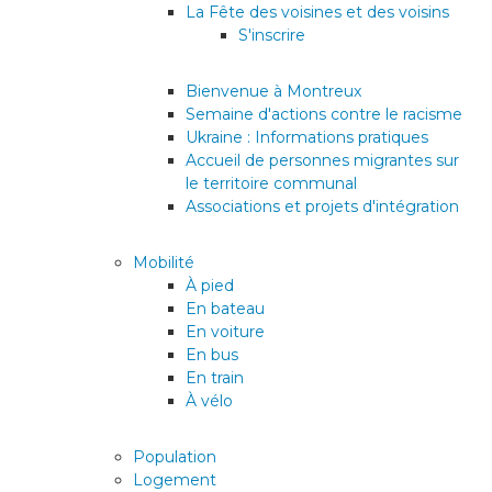
La Fête des voisines et des voisins
consulter les disponibilités
S'inscrire
des cartes CFF, créez ou
connectez-vous à votre
compte citoyen en cliquant
Bienvenue à Montreux
sur l’une des catégories ci-
Semaine d'actions contre le racisme
dessus. Pour effectuer
Ukraine : Informations pratiques
d’autres démarches
Accueil de personnes migrantes sur
administratives en ligne,
le territoire communal
cliquez sur l’une des
Associations et projets d'intégration
catégories ci-dessous.
Mobilité
À pied
En bateau
En voiture
Achats
En bus
En train
À vélo
Annonces et demandes
Population
Construction et travaux
Logement