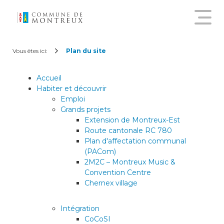
Découvrir le nouveau guichet
Vous êtes ici:
Plan du site
virtuel
Accueil
Habiter et découvrir
Créer un compte citoyen
Emploi
Grands projets
Extension de Montreux-Est
Se connecter à son compte
Route cantonale RC 780
citoyen
Plan d'affectation communal
(PACom)
2M2C – Montreux Music &
Pour commander une
Convention Centre
attestation en ligne, annoncer
Chernex village
un déménagement,
demander une subvention
Intégration
sur les abonnements annuels
CoCoSI
de transports publics ou