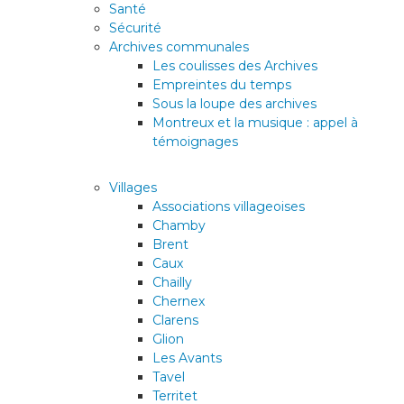
Santé
Sécurité
Archives communales
Enfance/jeunesse
Les coulisses des Archives
Empreintes du temps
Sous la loupe des archives
Montreux et la musique : appel à
Environnement
témoignages
Locations
Villages
Associations villageoises
Chamby
Mobilité
Brent
Caux
Chailly
Chernex
Population
Clarens
Glion
Subventions, subsides, rabais
Les Avants
Tavel
Territet