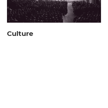
Construction et
travaux
Culture
Mobilité
Subventions, subsides, rabais