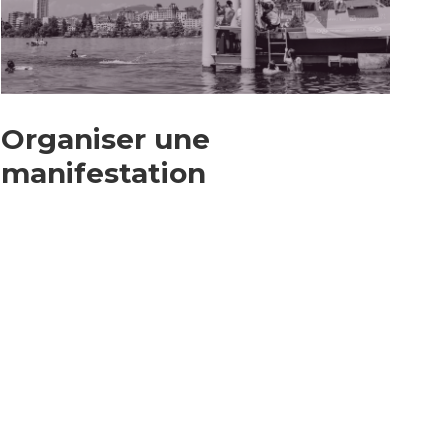
Enfance/jeunesse
Organiser une
Population
manifestation