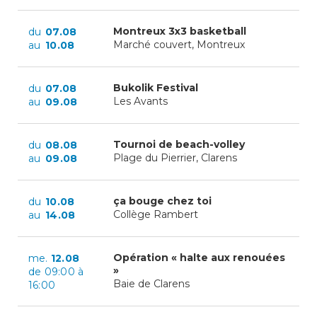
Montreux 3x3 basketball
du
07.08
Enfance/jeunesse
Marché couvert, Montreux
au
10.08
Bukolik Festival
du
07.08
Les Avants
au
09.08
Environnement
Locations
Tournoi de beach-volley
du
08.08
Plage du Pierrier, Clarens
au
09.08
Mobilité
ça bouge chez toi
du
10.08
Collège Rambert
au
14.08
Population
Opération « halte aux renouées
me.
12.08
»
de 09:00 à
Subventions, subsides, rabais
Baie de Clarens
16:00