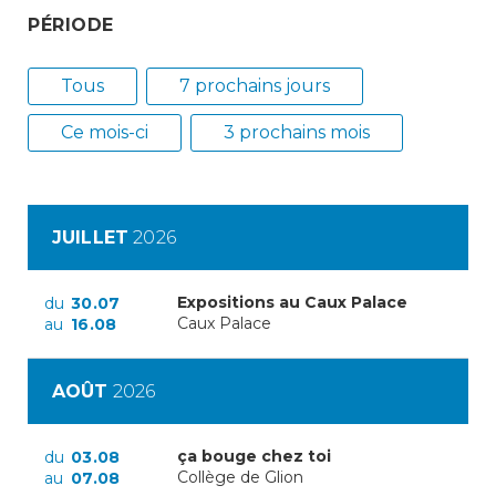
consulter les disponibilités
PÉRIODE
des cartes CFF, créez ou
connectez-vous à votre
Tous
compte citoyen en cliquant
7 prochains jours
sur l’une des catégories ci-
Ce mois-ci
dessus. Pour effectuer
3 prochains mois
d’autres démarches
administratives en ligne,
cliquez sur l’une des
catégories ci-dessous.
JUILLET
2026
Expositions au Caux Palace
du
30.07
Caux Palace
au
16.08
Achats
AOÛT
2026
Annonces et demandes
ça bouge chez toi
du
03.08
Construction et travaux
Collège de Glion
au
07.08