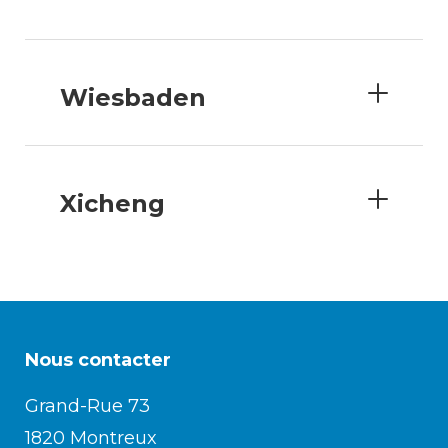
Enfance/jeunesse
Wiesbaden
Environnement
Xicheng
Locations
Mobilité
Population
Nous contacter
Subventions, subsides, rabais
Grand-Rue 73
1820 Montreux