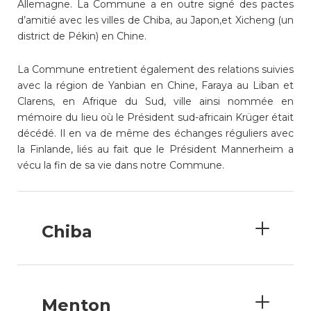
Allemagne. La Commune a en outre signé des pactes
consulter les disponibilités
d’amitié avec les villes de Chiba, au Japon,et Xicheng (un
des cartes CFF, créez ou
district de Pékin) en Chine.
connectez-vous à votre
compte citoyen en cliquant
sur l’une des catégories ci-
La Commune entretient également des relations suivies
dessus. Pour effectuer
avec la région de Yanbian en Chine, Faraya au Liban et
d’autres démarches
Clarens, en Afrique du Sud, ville ainsi nommée en
administratives en ligne,
mémoire du lieu où le Président sud-africain Krüger était
cliquez sur l’une des
décédé. Il en va de même des échanges réguliers avec
catégories ci-dessous.
la Finlande, liés au fait que le Président Mannerheim a
vécu la fin de sa vie dans notre Commune.
Achats
Chiba
Annonces et demandes
Construction et travaux
Menton