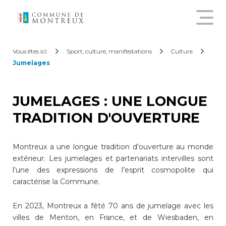
Découvrir le nouveau guichet
Vous êtes ici:
Sport, culture, manifestations
Culture
virtuel
Jumelages
Créer un compte citoyen
JUMELAGES : UNE LONGUE
TRADITION D'OUVERTURE
Se connecter à son compte
citoyen
Montreux a une longue tradition d’ouverture au monde
extérieur. Les jumelages et partenariats intervilles sont
Pour commander une
l’une des expressions de l’esprit cosmopolite qui
attestation en ligne, annoncer
caractérise la Commune.
un déménagement,
demander une subvention
En 2023, Montreux a fêté 70 ans de jumelage avec les
sur les abonnements annuels
villes de Menton, en France, et de Wiesbaden, en
de transports publics ou