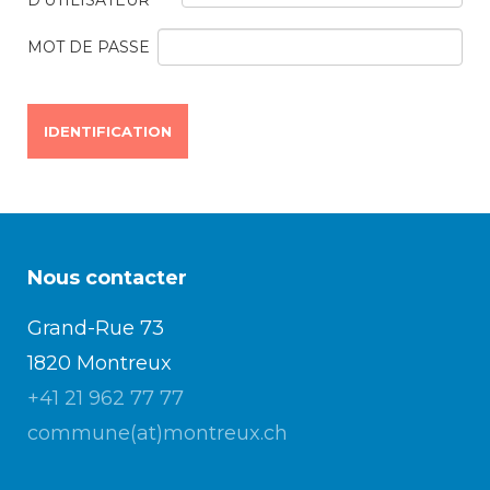
D'UTILISATEUR
consulter les disponibilités
des cartes CFF, créez ou
MOT DE PASSE
connectez-vous à votre
compte citoyen en cliquant
sur l’une des catégories ci-
dessus. Pour effectuer
d’autres démarches
administratives en ligne,
cliquez sur l’une des
catégories ci-dessous.
Nous contacter
Grand-Rue 73
Achats
1820 Montreux
+41 21 962 77 77
Annonces et demandes
commune(at)montreux.ch
Construction et travaux