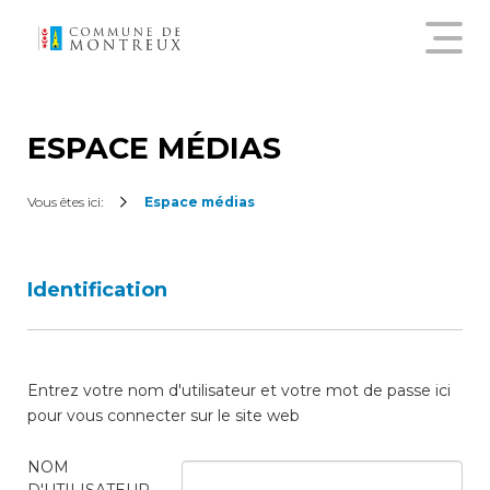
Découvrir le nouveau guichet
virtuel
ESPACE MÉDIAS
Créer un compte citoyen
Vous êtes ici:
Espace médias
Se connecter à son compte
Identification
citoyen
Pour commander une
Entrez votre nom d'utilisateur et votre mot de passe ici
attestation en ligne, annoncer
un déménagement,
pour vous connecter sur le site web
demander une subvention
sur les abonnements annuels
NOM
de transports publics ou