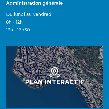
Administration générale
Du lundi au vendredi :
Enfance/jeunesse
8h - 12h
13h - 16h30
Environnement
Locations
Mobilité
PLAN INTERACTIF
Population
Subventions, subsides, rabais