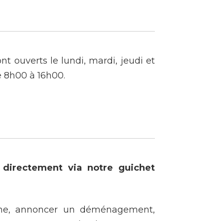
Construction et
travaux
nt ouverts le lundi, mardi, jeudi et
Mobilité
e 8h00 à 16h00.
Subventions, subsides, rabais
 directement via notre guichet
gne, annoncer un déménagement,