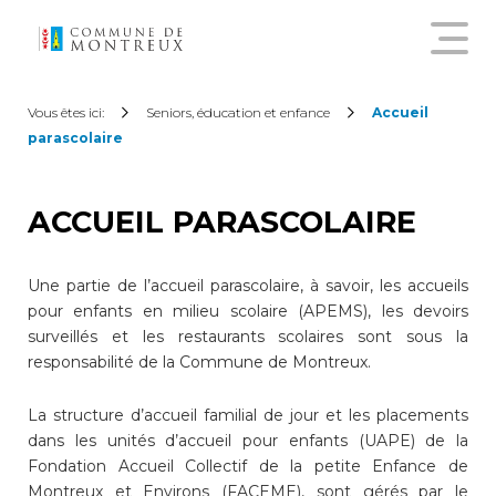
Découvrir le nouveau guichet
Vous êtes ici:
Seniors, éducation et enfance
Accueil
virtuel
parascolaire
Créer un compte citoyen
ACCUEIL PARASCOLAIRE
Se connecter à son compte
Une partie de l’accueil parascolaire, à savoir, les accueils
citoyen
pour enfants en milieu scolaire (APEMS), les devoirs
surveillés et les restaurants scolaires sont sous la
responsabilité de la Commune de Montreux.
Pour commander une
attestation en ligne, annoncer
La structure d’accueil familial de jour et les placements
un déménagement,
dans les unités d’accueil pour enfants (UAPE) de la
demander une subvention
sur les abonnements annuels
Fondation Accueil Collectif de la petite Enfance de
de transports publics ou
Montreux et Environs (FACEME), sont gérés par le