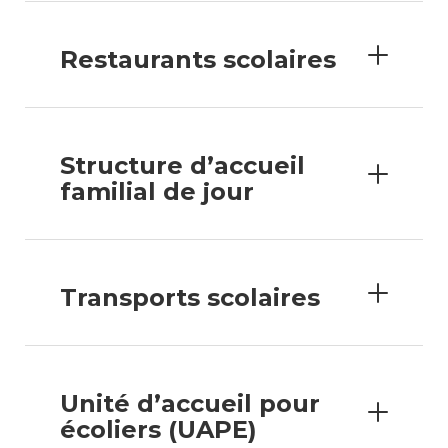
Restaurants scolaires
Enfance/jeunesse
Environnement
Structure d’accueil
familial de jour
Locations
Mobilité
Transports scolaires
Population
Subventions, subsides, rabais
Unité d’accueil pour
écoliers (UAPE)