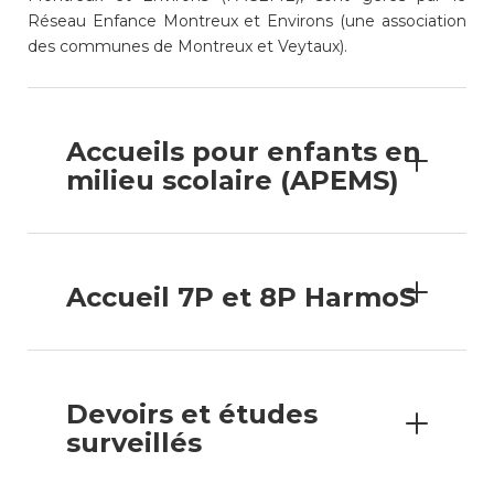
consulter les disponibilités
Réseau Enfance Montreux et Environs (une association
des cartes CFF, créez ou
des communes de Montreux et Veytaux).
connectez-vous à votre
compte citoyen en cliquant
sur l’une des catégories ci-
dessus. Pour effectuer
Accueils pour enfants en
d’autres démarches
milieu scolaire (APEMS)
administratives en ligne,
cliquez sur l’une des
catégories ci-dessous.
Accueil 7P et 8P HarmoS
Achats
Annonces et demandes
Devoirs et études
surveillés
Construction et travaux