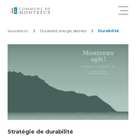
Découvrir le nouveau guichet
Vous êtes ici:
Durabilité, énergie, déchets
Durabilité
virtuel
Créer un compte citoyen
Se connecter à son compte
citoyen
Pour commander une
attestation en ligne, annoncer
un déménagement,
demander une subvention
sur les abonnements annuels
Stratégie de durabilité
de transports publics ou