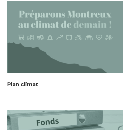
Enfance/jeunesse
Environnement
Locations
Mobilité
Plan climat
Population
Subventions, subsides, rabais