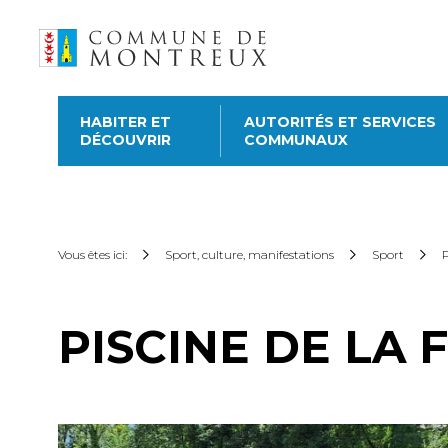
HABITER ET
AUTORITÉS ET SERVICES
DÉCOUVRIR
COMMUNAUX
Découvrir le nouveau
guichet virtuel
Pour commander une atte
Vous êtes ici:
Sport, culture, manifestations
Sport
P
subvention sur les abonne
cartes CFF, créez ou conne
dessus. Pour effectuer d’a
PISCINE DE LA 
catégories ci-dessous.