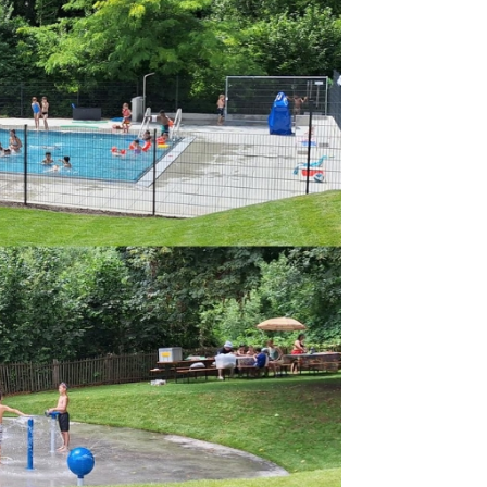
Construction et
travaux
Mobilité
Subventions, subsides, rabais