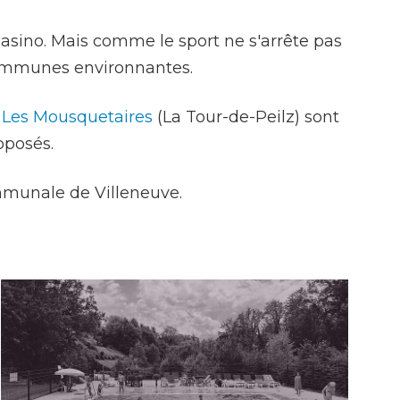
Enfance/jeunesse
 Casino. Mais comme le sport ne s'arrête pas
ommunes environnantes.
t
Les Mousquetaires
(La Tour-de-Peilz) sont
Population
oposés.
mmunale de Villeneuve.