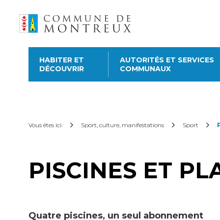
HABITER ET
AUTORITÉS ET SERVICES
DÉCOUVRIR
COMMUNAUX
Découvrir le nouveau
guichet virtuel
Pour commander une atte
Vous êtes ici:
Sport, culture, manifestations
Sport
subvention sur les abonne
cartes CFF, créez ou conne
dessus. Pour effectuer d’a
PISCINES ET PL
catégories ci-dessous.
Quatre piscines, un seul abonnement