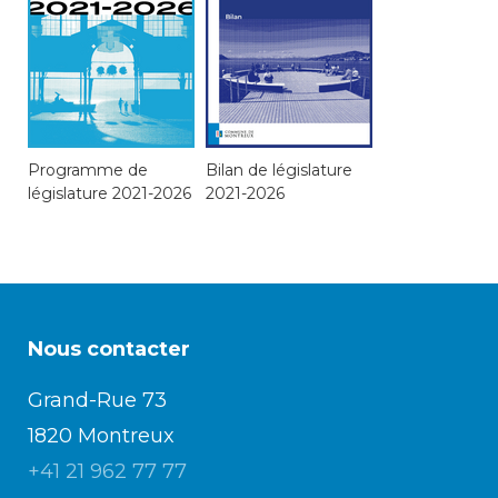
consulter les disponibilités
des cartes CFF, créez ou
connectez-vous à votre
compte citoyen en cliquant
sur l’une des catégories ci-
dessus. Pour effectuer
d’autres démarches
Programme de
Bilan de législature
administratives en ligne,
législature 2021-2026
2021-2026
cliquez sur l’une des
catégories ci-dessous.
Nous contacter
Achats
Grand-Rue 73
Annonces et demandes
1820 Montreux
Construction et travaux
+41 21 962 77 77