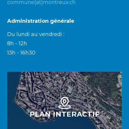
commune(at)montreux.ch
Enfance/jeunesse
Administration générale
Du lundi au vendredi :
Environnement
8h - 12h
13h - 16h30
Locations
Mobilité
Population
PLAN INTERACTIF
Subventions, subsides, rabais