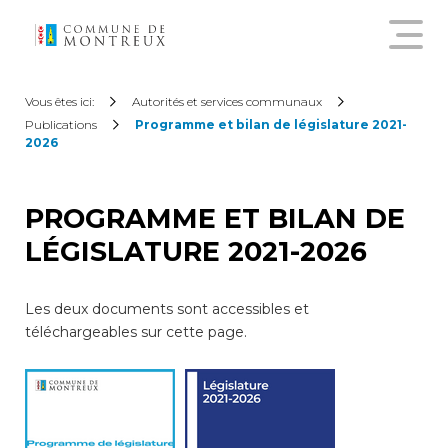
Découvrir le nouveau guichet
Vous êtes ici:
Autorités et services communaux
virtuel
Publications
Programme et bilan de législature 2021-
2026
Créer un compte citoyen
PROGRAMME ET BILAN DE
LÉGISLATURE 2021-2026
Se connecter à son compte
citoyen
Les deux documents sont accessibles et
téléchargeables sur cette page.
Pour commander une
attestation en ligne, annoncer
un déménagement,
demander une subvention
sur les abonnements annuels
de transports publics ou