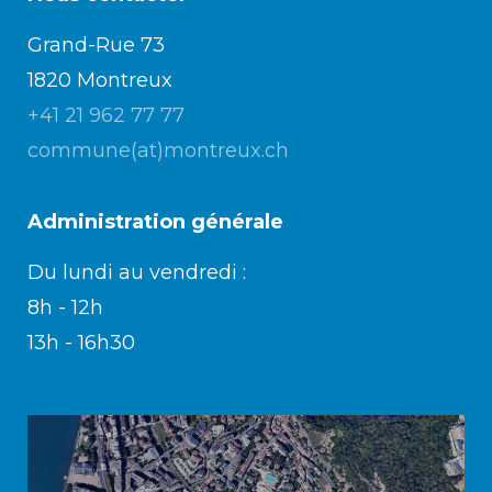
Grand-Rue 73
Enfance/jeunesse
1820 Montreux
+41 21 962 77 77
commune(at)montreux.ch
Environnement
Locations
Administration générale
Du lundi au vendredi :
Mobilité
8h - 12h
13h - 16h30
Population
Subventions, subsides, rabais