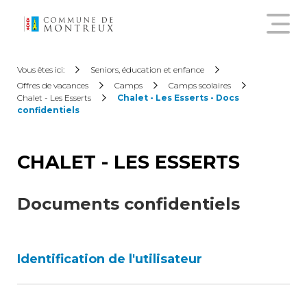
Découvrir le nouveau guichet
Vous êtes ici:
Seniors, éducation et enfance
virtuel
Offres de vacances
Camps
Camps scolaires
Chalet - Les Esserts
Chalet - Les Esserts - Docs
confidentiels
Créer un compte citoyen
CHALET - LES ESSERTS
Se connecter à son compte
citoyen
Documents confidentiels
Pour commander une
attestation en ligne, annoncer
Identification de l'utilisateur
un déménagement,
demander une subvention
sur les abonnements annuels
de transports publics ou