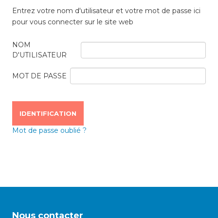
consulter les disponibilités
Entrez votre nom d'utilisateur et votre mot de passe ici
des cartes CFF, créez ou
pour vous connecter sur le site web
connectez-vous à votre
compte citoyen en cliquant
NOM
sur l’une des catégories ci-
D'UTILISATEUR
dessus. Pour effectuer
d’autres démarches
MOT DE PASSE
administratives en ligne,
cliquez sur l’une des
catégories ci-dessous.
Mot de passe oublié ?
Achats
Annonces et demandes
Construction et travaux
Nous contacter