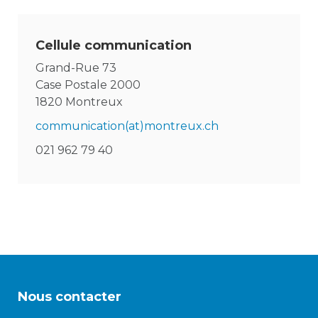
Enfance/jeunesse
Cellule communication
Grand-Rue 73
Case Postale 2000
1820 Montreux
Environnement
communication(at)montreux.ch
Locations
021 962 79 40
Mobilité
Population
Subventions, subsides, rabais
Nous contacter