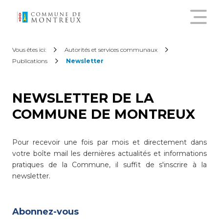
Découvrir le nouveau guichet
Vous êtes ici:
Autorités et services communaux
virtuel
Publications
Newsletter
Créer un compte citoyen
NEWSLETTER DE LA
COMMUNE DE MONTREUX
Se connecter à son compte
citoyen
Pour recevoir une fois par mois et directement dans
votre boîte mail les dernières actualités et informations
Pour commander une
pratiques de la Commune, il suffit de s'inscrire à la
attestation en ligne, annoncer
newsletter.
un déménagement,
demander une subvention
sur les abonnements annuels
Abonnez-vous
de transports publics ou