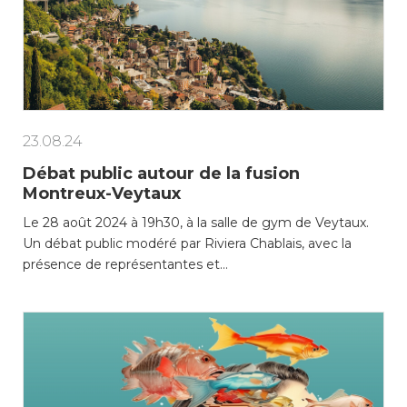
Enfance/jeunesse
Environnement
23.08.24
Débat public autour de la fusion
Locations
Montreux-Veytaux
Le 28 août 2024 à 19h30, à la salle de gym de Veytaux.
Mobilité
Un débat public modéré par Riviera Chablais, avec la
présence de représentantes et…
Population
Subventions, subsides, rabais