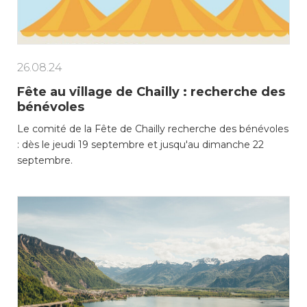
consulter les disponibilités
des cartes CFF, créez ou
connectez-vous à votre
compte citoyen en cliquant
sur l’une des catégories ci-
26.08.24
dessus. Pour effectuer
Fête au village de Chailly : recherche des
d’autres démarches
bénévoles
administratives en ligne,
cliquez sur l’une des
Le comité de la Fête de Chailly recherche des bénévoles
catégories ci-dessous.
: dès le jeudi 19 septembre et jusqu'au dimanche 22
septembre.
Achats
Annonces et demandes
Construction et travaux