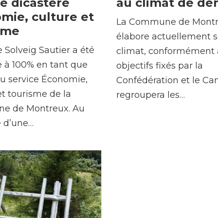
le dicastère
au climat de de
mie, culture et
La Commune de Mont
sme
élabore actuellement 
Solveig Sautier a été
climat, conformément
 à 100% en tant que
objectifs fixés par la
du service Économie,
Confédération et le Cant
et tourisme de la
regroupera les…
e de Montreux. Au
e d’une…