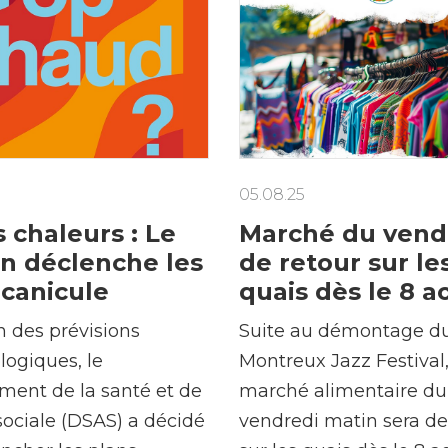
Construction et
travaux
Mobilité
05.08.25
Subventions, subsides, rabais
 chaleurs : Le
Marché du vendr
n déclenche les
de retour sur le
 canicule
quais dès le 8 a
n des prévisions
Suite au démontage d
ogiques, le
Montreux Jazz Festival,
ment de la santé et de
marché alimentaire du
 sociale (DSAS) a décidé
vendredi matin sera de