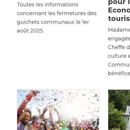
pour 
Toutes les informations
Econo
concernant les fermetures des
touri
guichets communaux le 1er
Madame 
août 2025.
engagée
Cheffe 
culture 
Commun
bénéfic