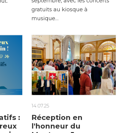
septembre, avec les concerts
oût.
gratuits au kiosque à
musique…
14.07.25
tifs :
Réception en
reux
l'honneur du