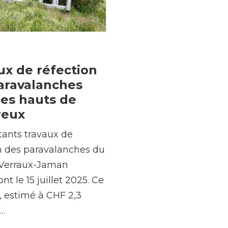
ux de réfection
aravalanches
les hauts de
reux
tants travaux de
n des paravalanches du
 Verraux-Jaman
nt le 15 juillet 2025. Ce
, estimé à CHF 2,3
,…