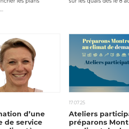
ncher les plans
sur les quais dès le 8 a
e…
17.07.25
ation d’une
Ateliers participa
e de service
préparons Mont