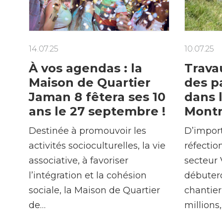
14.07.25
10.07.25
À vos agendas : la
Trava
Maison de Quartier
des p
Jaman 8 fêtera ses 10
dans 
ans le 27 septembre !
Mont
Destinée à promouvoir les
D’impor
activités socioculturelles, la vie
réfectio
associative, à favoriser
secteur
l’intégration et la cohésion
débutero
sociale, la Maison de Quartier
chantier
de…
millions