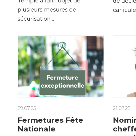
Temple a fait l’objet de
de décle
plusieurs mesures de
canicul
sécurisation…
29.07.25
21.07.25
Fermetures Fête
Nomin
Nationale
cheff