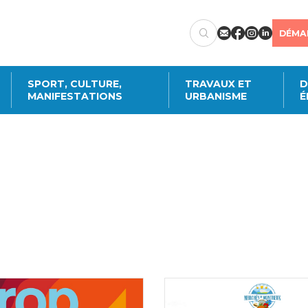
DÉMA
SPORT, CULTURE,
TRAVAUX ET
D
MANIFESTATIONS
URBANISME
É
Créer un compte
citoyen
station en ligne, annoncer un démén
ments annuels de transports publics ou c
ctez-vous à votre compte citoyen en cliq
utres démarches administratives en ligne