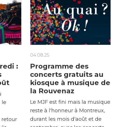
Enfance/jeunesse
Population
04.08.25
edi :
Programme des
s
concerts gratuits au
oût
kiosque à musique de
la Rouvenaz
u
Le MJF est fini mais la musique
 le
reste à l'honneur à Montreux,
durant les mois d'août et de
 retour