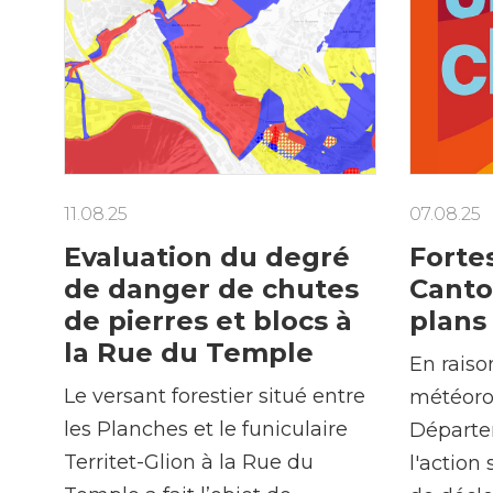
Achats
Environnement
11.08.25
07.08.25
Evaluation du degré
Fortes
de danger de chutes
Canto
de pierres et blocs à
plans
la Rue du Temple
En raiso
Le versant forestier situé entre
météorol
les Planches et le funiculaire
Départe
Territet-Glion à la Rue du
l'action