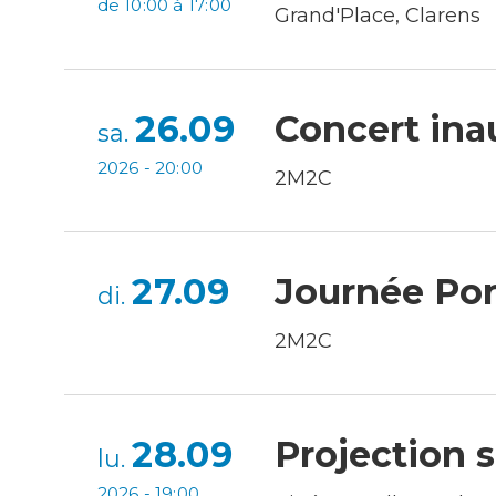
de 10:00 à 17:00
Grand'Place, Clarens
26.09
Concert inau
sa.
2026 - 20:00
2M2C
27.09
Journée Por
di.
2M2C
28.09
Projection 
lu.
2026 - 19:00