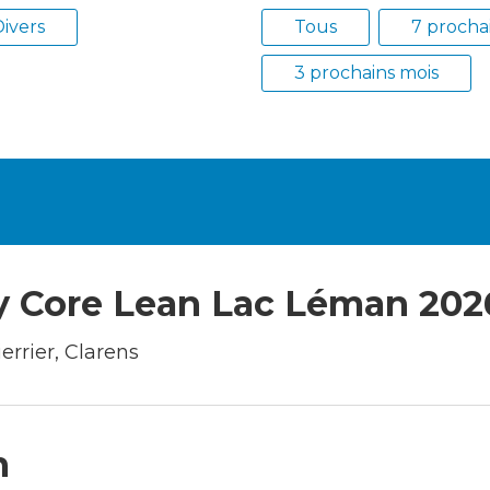
Construction et
ivers
Tous
7 prochai
travaux
3 prochains mois
Mobilité
Subventions, subsides, rabais
y Core Lean Lac Léman 202
errier, Clarens
n