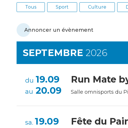
Achats
Tous
Sport
Culture
D
Annoncer un évènement
Environnement
SEPTEMBRE
2026
19.09
Run Mate b
du
20.09
au
Salle omnisports du Pi
19.09
Fête du Pai
sa.