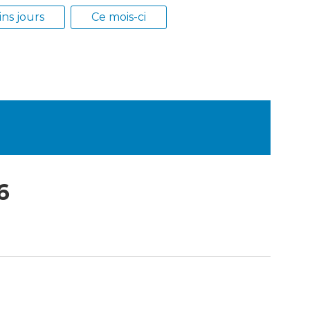
ns jours
Ce mois-ci
Enfance/jeunesse
Population
6