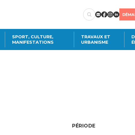
DÉMA
SPORT, CULTURE,
TRAVAUX ET
D
MANIFESTATIONS
URBANISME
É
Créer un compte
citoyen
station en ligne, annoncer un démén
ments annuels de transports publics ou c
ctez-vous à votre compte citoyen en cliq
utres démarches administratives en ligne
PÉRIODE