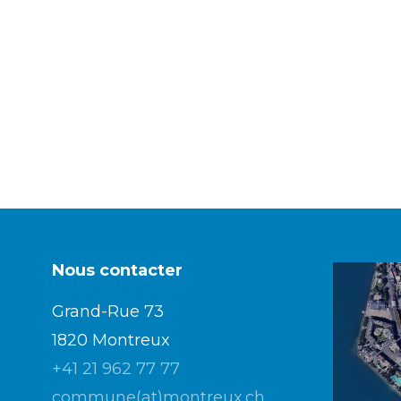
Nous contacter
Grand-Rue 73
1820 Montreux
+41 21 962 77 77
commune(at)montreux.ch