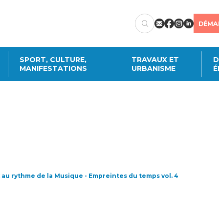
DÉMA
SPORT, CULTURE,
TRAVAUX ET
D
MANIFESTATIONS
URBANISME
É
Créer un compte
citoyen
station en ligne, annoncer un démén
ments annuels de transports publics ou c
ctez-vous à votre compte citoyen en cliq
utres démarches administratives en ligne
 au rythme de la Musique - Empreintes du temps vol. 4