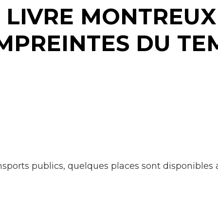
Construction et
 LIVRE MONTREUX
travaux
EMPREINTES DU TEM
Mobilité
Subventions, subsides, rabais
sports publics, quelques places sont disponibles 