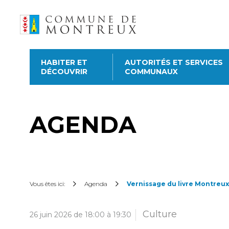
HABITER ET
AUTORITÉS ET SERVICES
DÉCOUVRIR
COMMUNAUX
Découvrir le nouveau
guichet virtuel
AGENDA
Pour commander une atte
subvention sur les abonne
cartes CFF, créez ou conne
dessus. Pour effectuer d’a
catégories ci-dessous.
Vous êtes ici:
Agenda
Vernissage du livre Montreux
Culture
26 juin 2026 de 18:00 à 19:30