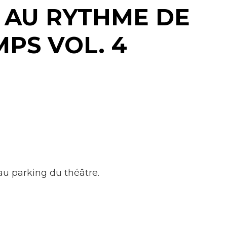
 AU RYTHME DE
Enfance/jeunesse
PS VOL. 4
Population
au parking du théâtre.