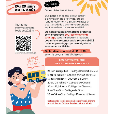
consulter les disponibilités
des cartes CFF, créez ou
connectez-vous à votre
compte citoyen en cliquant
sur l’une des catégories ci-
dessus. Pour effectuer
d’autres démarches
administratives en ligne,
cliquez sur l’une des
catégories ci-dessous.
Achats
Annonces et demandes
Construction et travaux