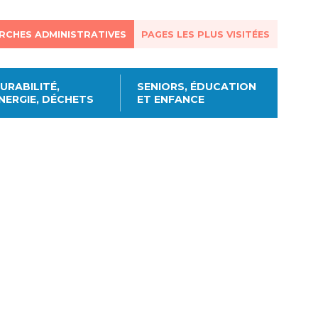
RCHES ADMINISTRATIVES
PAGES LES PLUS VISITÉES
URABILITÉ,
SENIORS, ÉDUCATION
NERGIE, DÉCHETS
ET ENFANCE
Se connecter à son
compte citoyen
agement, demander une
onsulter les disponibilités des
uant sur l’une des catégories ci-
, cliquez sur l’une des
Annonces et demandes
Locations