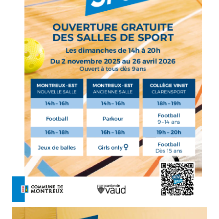
Enfance/jeunesse
Environnement
Locations
Mobilité
Population
Subventions, subsides, rabais