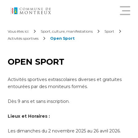
Découvrir le nouveau guichet
Vous êtes ici:
Sport, culture, manifestations
Sport
virtuel
Activités sportives
Open Sport
Créer un compte citoyen
OPEN SPORT
Se connecter à son compte
Activités sportives extrascolaires diverses et gratuites
citoyen
entourées par des moniteurs formés.
Dès 9 ans et sans inscription.
Pour commander une
attestation en ligne, annoncer
Lieux et Horaires :
un déménagement,
demander une subvention
sur les abonnements annuels
Les dimanches du 2 novembre 2025 au 26 avril 2026.
de transports publics ou