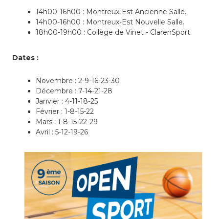
consulter les disponibilités
14h00-16h00 : Montreux-Est Ancienne Salle.
des cartes CFF, créez ou
14h00-16h00 : Montreux-Est Nouvelle Salle.
connectez-vous à votre
18h00-19h00 : Collège de Vinet - ClarenSport.
compte citoyen en cliquant
sur l’une des catégories ci-
Dates :
dessus. Pour effectuer
d’autres démarches
administratives en ligne,
Novembre : 2-9-16-23-30
cliquez sur l’une des
Décembre : 7-14-21-28
catégories ci-dessous.
Janvier : 4-11-18-25
Février : 1-8-15-22
Mars : 1-8-15-22-29
Avril : 5-12-19-26
Achats
Annonces et demandes
Construction et travaux