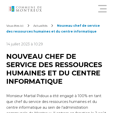
Découvrir le nouveau guichet
Vous êtes ici:
Actualités
Nouveau chef de service
virtuel
des ressources humaines et du centre informatique
14 juillet 2023 à 10:29
Créer un compte citoyen
NOUVEAU CHEF DE
SERVICE DES RESSOURCES
Se connecter à son compte
citoyen
HUMAINES ET DU CENTRE
INFORMATIQUE
Pour commander une
attestation en ligne, annoncer
un déménagement,
Monsieur Martial Pidoux a été engagé à 100% en tant
demander une subvention
que chef du service des ressources humaines et du
sur les abonnements annuels
centre informatique au sein de l’administration
de transports publics ou