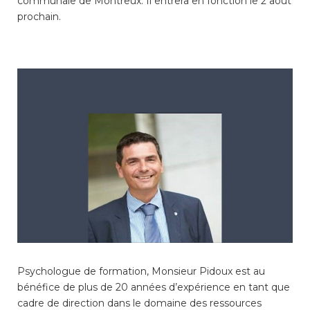
communale de Montreux. Il entrera en fonction le 2 août
consulter les disponibilités
prochain.
des cartes CFF, créez ou
connectez-vous à votre
compte citoyen en cliquant
sur l’une des catégories ci-
dessus. Pour effectuer
d’autres démarches
administratives en ligne,
cliquez sur l’une des
catégories ci-dessous.
Achats
Annonces et demandes
Psychologue de formation, Monsieur Pidoux est au
bénéfice de plus de 20 années d’expérience en tant que
Construction et travaux
cadre de direction dans le domaine des ressources