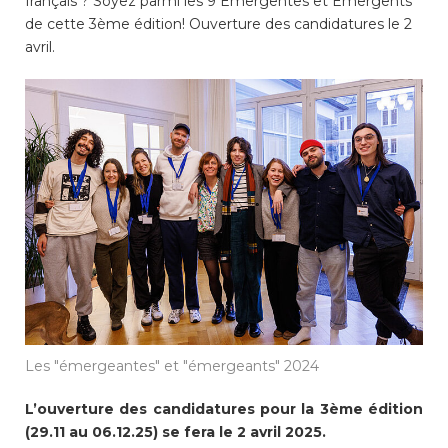
français ? Soyez parmi les 9 Émergentes et Émergents
consulter les disponibilités
de cette 3ème édition! Ouverture des candidatures le 2
des cartes CFF, créez ou
avril.
connectez-vous à votre
compte citoyen en cliquant
sur l’une des catégories ci-
dessus. Pour effectuer
d’autres démarches
administratives en ligne,
cliquez sur l’une des
catégories ci-dessous.
Achats
Les "émergeantes" et "émergeants" 2024
Annonces et demandes
L’ouverture des candidatures pour la 3ème édition
Construction et travaux
(29.11 au 06.12.25) se fera le 2 avril 2025.