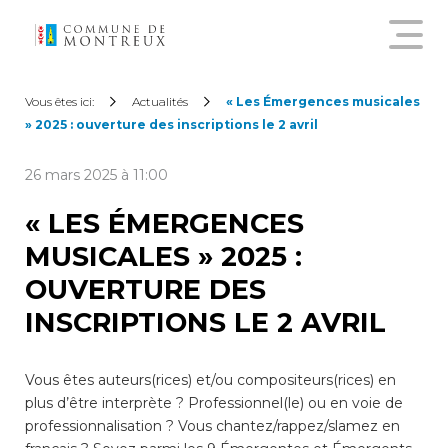
Découvrir le nouveau guichet
Vous êtes ici:
Actualités
« Les Émergences musicales
virtuel
» 2025 : ouverture des inscriptions le 2 avril
26 mars 2025 à 11:00
Créer un compte citoyen
« LES ÉMERGENCES
MUSICALES » 2025 :
Se connecter à son compte
citoyen
OUVERTURE DES
INSCRIPTIONS LE 2 AVRIL
Pour commander une
attestation en ligne, annoncer
un déménagement,
Vous êtes auteurs(rices) et/ou compositeurs(rices) en
demander une subvention
plus d’être interprète ? Professionnel(le) ou en voie de
sur les abonnements annuels
professionnalisation ? Vous chantez/rappez/slamez en
de transports publics ou