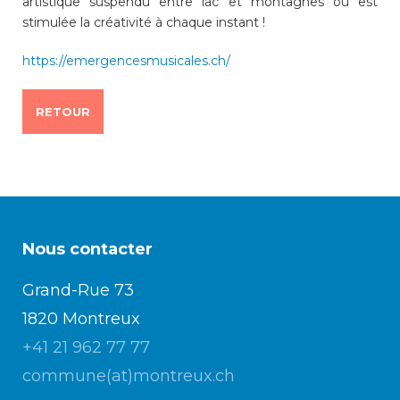
artistique suspendu entre lac et montagnes où est
stimulée la créativité à chaque instant !
https://emergencesmusicales.ch/
RETOUR
Nous contacter
Grand-Rue 73
1820 Montreux
+41 21 962 77 77
commune(at)montreux.ch