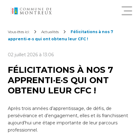
Découvrir le nouveau guichet
Vous êtes ici:
Actualités
Félicitations à nos 7
virtuel
apprenti·e·s qui ont obtenu leur CFC !
02 juillet 2026 à 13:06
Créer un compte citoyen
FÉLICITATIONS À NOS 7
APPRENTI·E·S QUI ONT
Se connecter à son compte
citoyen
OBTENU LEUR CFC !
Pour commander une
Après trois années d’apprentissage, de défis, de
attestation en ligne, annoncer
persévérance et d’engagement, elles et ils franchissent
un déménagement,
aujourd’hui une étape importante de leur parcours
demander une subvention
professionnel.
sur les abonnements annuels
de transports publics ou