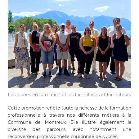
consulter les disponibilités
des cartes CFF, créez ou
connectez-vous à votre
compte citoyen en cliquant
sur l’une des catégories ci-
dessus. Pour effectuer
d’autres démarches
administratives en ligne,
cliquez sur l’une des
catégories ci-dessous.
Les jeunes en formation et les formatrices et formateurs
Achats
Cette promotion reflète toute la richesse de la formation
Annonces et demandes
professionnelle à travers nos différents métiers à la
Commune de Montreux. Elle illustre également la
diversité des parcours, avec notamment une
Construction et travaux
reconversion professionnelle couronnée de succès.