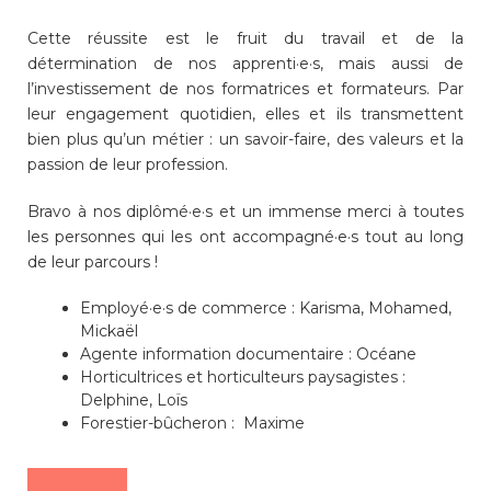
Cette réussite est le fruit du travail et de la
détermination de nos apprenti·e·s, mais aussi de
Enfance/jeunesse
l’investissement de nos formatrices et formateurs. Par
leur engagement quotidien, elles et ils transmettent
bien plus qu’un métier : un savoir-faire, des valeurs et la
Environnement
passion de leur profession.
Bravo à nos diplômé·e·s et un immense merci à toutes
Locations
les personnes qui les ont accompagné·e·s tout au long
de leur parcours !
Mobilité
Employé·e·s de commerce : Karisma, Mohamed,
Mickaël
Agente information documentaire : Océane
Population
Horticultrices et horticulteurs paysagistes :
Delphine, Loïs
Forestier-bûcheron : Maxime
Subventions, subsides, rabais