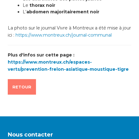
Le
thorax noir
L'
abdomen majoritairement noir
Enfance/jeunesse
La photo sur le journal Vivre à Montreux a été mise à jour
ici :
https://www.montreux.ch/journal-communal
Environnement
Plus d'infos sur cette page :
Locations
https://www.montreux.ch/espaces-
verts/prevention-frelon-asiatique-moustique-tigre
Mobilité
RETOUR
Population
Subventions, subsides, rabais
Nous contacter