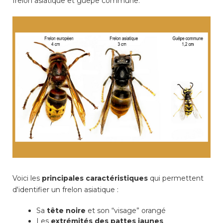
frelon asiatique et guêpe commune.
consulter les disponibilités
des cartes CFF, créez ou
connectez-vous à votre
compte citoyen en cliquant
sur l’une des catégories ci-
dessus. Pour effectuer
d’autres démarches
administratives en ligne,
cliquez sur l’une des
catégories ci-dessous.
Achats
Voici les
principales caractéristiques
qui permettent
Annonces et demandes
d'identifier un frelon asiatique :
Construction et travaux
Sa
tête noire
et son “visage” orangé
Les
extrémités des pattes jaunes