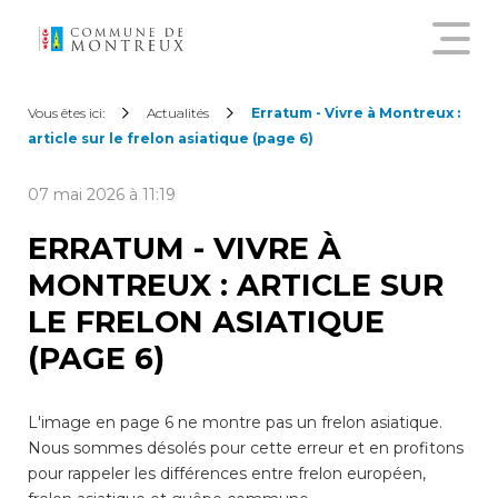
Découvrir le nouveau guichet
Vous êtes ici:
Actualités
Erratum - Vivre à Montreux :
virtuel
article sur le frelon asiatique (page 6)
07 mai 2026 à 11:19
Créer un compte citoyen
ERRATUM - VIVRE À
MONTREUX : ARTICLE SUR
Se connecter à son compte
citoyen
LE FRELON ASIATIQUE
(PAGE 6)
Pour commander une
attestation en ligne, annoncer
un déménagement,
L'image en page 6 ne montre pas un frelon asiatique.
demander une subvention
Nous sommes désolés pour cette erreur et en profitons
sur les abonnements annuels
pour rappeler les différences entre frelon européen,
de transports publics ou