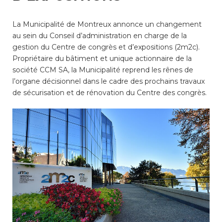
consulter les disponibilités
des cartes CFF, créez ou
La Municipalité de Montreux annonce un changement
connectez-vous à votre
au sein du Conseil d’administration en charge de la
compte citoyen en cliquant
gestion du Centre de congrès et d’expositions (2m2c).
sur l’une des catégories ci-
Propriétaire du bâtiment et unique actionnaire de la
dessus. Pour effectuer
d’autres démarches
société CCM SA, la Municipalité reprend les rênes de
administratives en ligne,
l’organe décisionnel dans le cadre des prochains travaux
cliquez sur l’une des
de sécurisation et de rénovation du Centre des congrès.
catégories ci-dessous.
Achats
Annonces et demandes
Construction et travaux