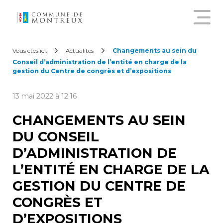
Découvrir le nouveau guichet
Vous êtes ici:
Actualités
Changements au sein du
virtuel
Conseil d’administration de l’entité en charge de la
gestion du Centre de congrès et d’expositions
Créer un compte citoyen
13 mai 2022 à 12:16
CHANGEMENTS AU SEIN
Se connecter à son compte
DU CONSEIL
citoyen
D’ADMINISTRATION DE
L’ENTITÉ EN CHARGE DE LA
Pour commander une
attestation en ligne, annoncer
GESTION DU CENTRE DE
un déménagement,
CONGRÈS ET
demander une subvention
sur les abonnements annuels
D’EXPOSITIONS
de transports publics ou