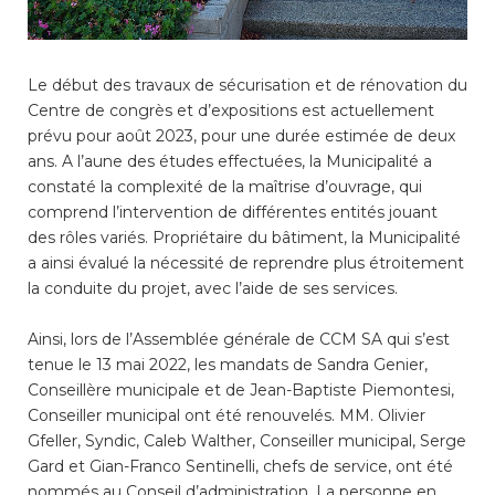
Enfance/jeunesse
Le début des travaux de sécurisation et de rénovation du
Centre de congrès et d’expositions est actuellement
prévu pour août 2023, pour une durée estimée de deux
Environnement
ans. A l’aune des études effectuées, la Municipalité a
constaté la complexité de la maîtrise d’ouvrage, qui
comprend l’intervention de différentes entités jouant
Locations
des rôles variés. Propriétaire du bâtiment, la Municipalité
a ainsi évalué la nécessité de reprendre plus étroitement
Mobilité
la conduite du projet, avec l’aide de ses services.
Ainsi, lors de l’Assemblée générale de CCM SA qui s’est
tenue le 13 mai 2022, les mandats de Sandra Genier,
Population
Conseillère municipale et de Jean-Baptiste Piemontesi,
Conseiller municipal ont été renouvelés. MM. Olivier
Subventions, subsides, rabais
Gfeller, Syndic, Caleb Walther, Conseiller municipal, Serge
Gard et Gian-Franco Sentinelli, chefs de service, ont été
nommés au Conseil d’administration. La personne en