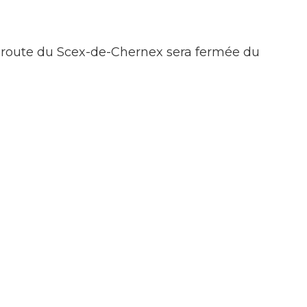
Enfance/jeunesse
la route du Scex-de-Chernex sera fermée du
Population