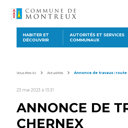
HABITER ET
AUTORITÉS ET SERVICES
DÉCOUVRIR
COMMUNAUX
Découvrir le nouveau
guichet virtuel
Pour commander une atte
Vous êtes ici:
Actualités
Annonce de travaux : route
subvention sur les abonne
cartes CFF, créez ou conne
23 mai 2023 à 13:31
dessus. Pour effectuer d’a
catégories ci-dessous.
ANNONCE DE TR
CHERNEX