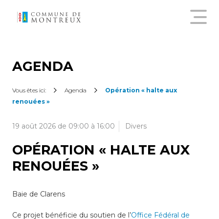
Découvrir le nouveau guichet
virtuel
AGENDA
Créer un compte citoyen
Vous êtes ici:
Agenda
Opération « halte aux
renouées »
Se connecter à son compte
19 août 2026 de 09:00 à 16:00
Divers
citoyen
OPÉRATION « HALTE AUX
RENOUÉES »
Pour commander une
attestation en ligne, annoncer
un déménagement,
Baie de Clarens
demander une subvention
sur les abonnements annuels
Ce projet bénéficie du soutien de l’
Office Fédéral de
de transports publics ou