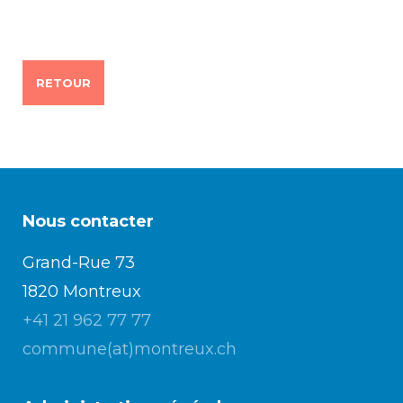
Enfance/jeunesse
RETOUR
Environnement
Locations
Nous contacter
Mobilité
Grand-Rue 73
1820 Montreux
Population
+41 21 962 77 77
commune(at)montreux.ch
Subventions, subsides, rabais