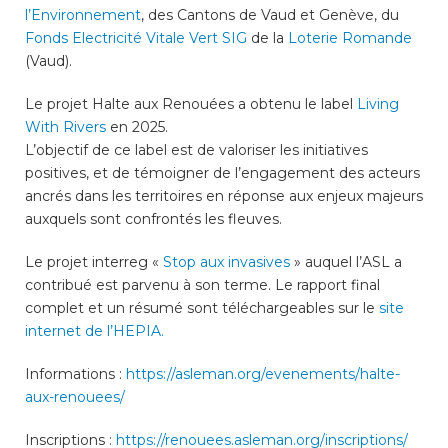
consulter les disponibilités
l’Environnement
, des Cantons de Vaud et Genève, du
des cartes CFF, créez ou
Fonds Electricité Vitale Vert SIG
de la
Loterie Romande
connectez-vous à votre
(Vaud).
compte citoyen en cliquant
sur l’une des catégories ci-
Le projet Halte aux Renouées a obtenu le label
Living
dessus. Pour effectuer
With Rivers
en 2025.
d’autres démarches
L’objectif de ce label est de valoriser les initiatives
administratives en ligne,
positives, et de témoigner de l’engagement des acteurs
cliquez sur l’une des
ancrés dans les territoires en réponse aux enjeux majeurs
catégories ci-dessous.
auxquels sont confrontés les fleuves.
Le projet interreg «
Stop aux invasives
» auquel l’ASL a
contribué est parvenu à son terme. Le rapport final
complet et un résumé sont téléchargeables sur le
site
Achats
internet de l’HEPIA.
Annonces et demandes
Informations :
https://asleman.org/evenements/halte-
aux-renouees/
Construction et travaux
Inscriptions :
https://renouees.asleman.org/inscriptions/