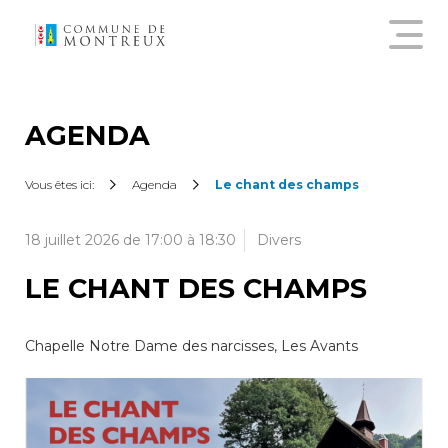
Découvrir le nouveau guichet
virtuel
AGENDA
Créer un compte citoyen
Vous êtes ici:
Agenda
Le chant des champs
18 juillet 2026 de 17:00 à 18:30
Divers
Se connecter à son compte
citoyen
LE CHANT DES CHAMPS
Pour commander une
Chapelle Notre Dame des narcisses, Les Avants
attestation en ligne, annoncer
un déménagement,
demander une subvention
sur les abonnements annuels
de transports publics ou