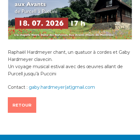
consulter les disponibilités
des cartes CFF, créez ou
connectez-vous à votre
compte citoyen en cliquant
sur l’une des catégories ci-
dessus. Pour effectuer
d’autres démarches
administratives en ligne,
Raphaël Hardmeyer chant, un quatuor à cordes et Gaby
cliquez sur l’une des
Hardmeyer clavecin.
catégories ci-dessous.
Un voyage musical estival avec des œuvres allant de
Purcell jusqu’à Puccini
Contact :
gaby.hardmeyer(at)gmail.com
Achats
RETOUR
Annonces et demandes
Construction et travaux