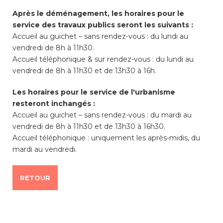
Après le déménagement, les horaires pour le
service des travaux publics seront les suivants :
Enfance/jeunesse
Accueil au guichet – sans rendez-vous : du lundi au
vendredi de 8h à 11h30.
Accueil téléphonique & sur rendez-vous : du lundi au
vendredi de 8h à 11h30 et de 13h30 à 16h.
Environnement
Les horaires pour le service de l'urbanisme
Locations
resteront inchangés :
Accueil au guichet – sans rendez-vous : du mardi au
Mobilité
vendredi de 8h à 11h30 et de 13h30 à 16h30.
Accueil téléphonique : uniquement les après-midis, du
mardi au vendredi.
Population
RETOUR
Subventions, subsides, rabais