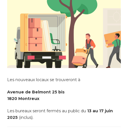
consulter les disponibilités
des cartes CFF, créez ou
connectez-vous à votre
compte citoyen en cliquant
sur l’une des catégories ci-
dessus. Pour effectuer
d’autres démarches
administratives en ligne,
cliquez sur l’une des
catégories ci-dessous.
Les nouveaux locaux se trouveront à
Achats
Avenue de Belmont 25 bis
1820 Montreux
Annonces et demandes
Les bureaux seront fermés au public du
13 au 17 juin
2025
(inclus).
Construction et travaux