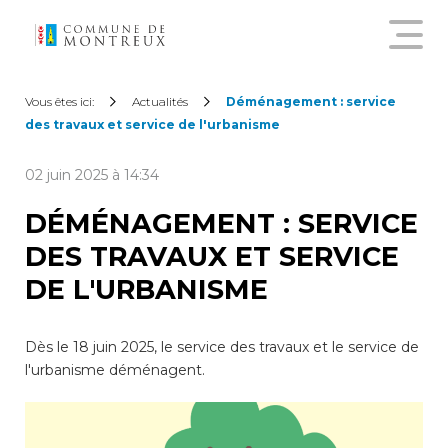
Découvrir le nouveau guichet
Vous êtes ici:
Actualités
Déménagement : service
virtuel
des travaux et service de l'urbanisme
02 juin 2025 à 14:34
Créer un compte citoyen
DÉMÉNAGEMENT : SERVICE
DES TRAVAUX ET SERVICE
Se connecter à son compte
citoyen
DE L'URBANISME
Pour commander une
Dès le 18 juin 2025, le service des travaux et le service de
attestation en ligne, annoncer
l'urbanisme déménagent.
un déménagement,
demander une subvention
sur les abonnements annuels
de transports publics ou