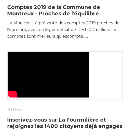
consulter les disponibilités
Comptes 2019 de la Commune de
des cartes CFF, créez ou
Montreux - Proches de l'équilibre
connectez-vous à votre
compte citoyen en cliquant
La Municipalité présente des comptes 2019 proches de
sur l’une des catégories ci-
l’équilibre, avec un léger déficit de CHF 0.7 million. Les
dessus. Pour effectuer
comptes sont meilleurs qu’escompté, …
d’autres démarches
administratives en ligne,
cliquez sur l’une des
catégories ci-dessous.
Achats
Annonces et demandes
10.06.20
Inscrivez-vous sur La Fourmilière et
Construction et travaux
rejoignez les 1400 citoyens déjà engagés