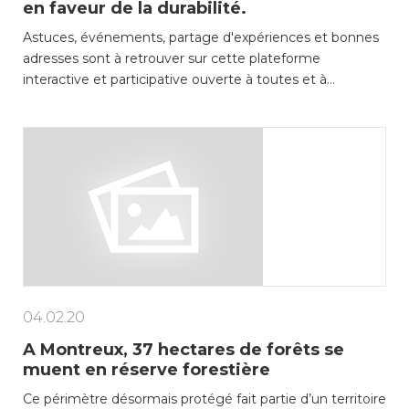
en faveur de la durabilité.
Astuces, événements, partage d'expériences et bonnes
Enfance/jeunesse
adresses sont à retrouver sur cette plateforme
interactive et participative ouverte à toutes et à…
Environnement
Locations
Mobilité
Population
04.02.20
A Montreux, 37 hectares de forêts se
Subventions, subsides, rabais
muent en réserve forestière
Ce périmètre désormais protégé fait partie d’un territoire