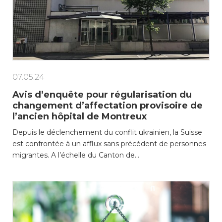
Enfance/jeunesse
Environnement
07.05.24
Avis d’enquête pour régularisation du
Locations
changement d’affectation provisoire de
l’ancien hôpital de Montreux
Mobilité
Depuis le déclenchement du conflit ukrainien, la Suisse
est confrontée à un afflux sans précédent de personnes
migrantes. A l’échelle du Canton de…
Population
Subventions, subsides, rabais