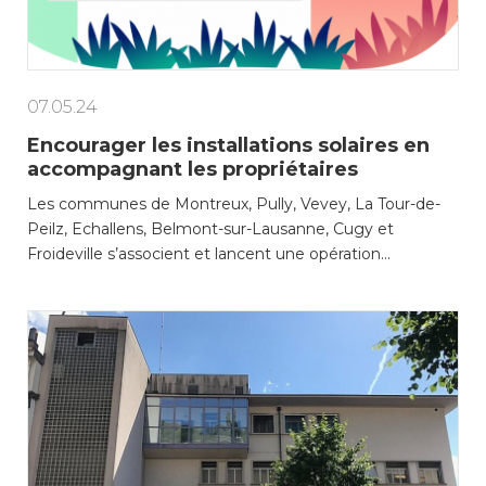
consulter les disponibilités
des cartes CFF, créez ou
connectez-vous à votre
compte citoyen en cliquant
sur l’une des catégories ci-
07.05.24
dessus. Pour effectuer
Encourager les installations solaires en
d’autres démarches
accompagnant les propriétaires
administratives en ligne,
cliquez sur l’une des
Les communes de Montreux, Pully, Vevey, La Tour-de-
catégories ci-dessous.
Peilz, Echallens, Belmont-sur-Lausanne, Cugy et
Froideville s’associent et lancent une opération…
Achats
Annonces et demandes
Construction et travaux